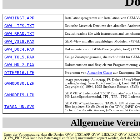
Do
GVW3INST.APP
Installationsprogramm zur Installation von GEM-Vie
GVW_LIES.TXT
Deutsche Liesmich-Datei mit den aktuellen Änderu
GVW_READ.TXT
English readme file with instructions and last chang
GVW_V318.PAX
GEM-View mit allen zugehörigen Modulen. (497kB
GVW_DOC4.PAX
Dokumentation zu GEM-View (english, too!) (132
GVW_TOL5.PAX
Einige Zusatzprogramme, die nicht direkt für GEM
GVW_MDL2.PAX
Dokumentation und Bespiele zur Programmierung 
DITHER16.LZH
Programm von
Alexander Clauss
zur Erzeugung Dit
image processing: Autocrop, FS-Dither 15bits/16bit
GVMOD030.LZH
loading/saving: Save 16B (TrueColor), Load 16B (
Copyright (c) 1994, 1995 Stephane Boisson. (5kB)
GEMVIEW Lademodul 'ESC/P Emulator' von Christ
GVMODPI9.LZH
PI9-Lade/Speichermodul, TPI-, TPR-, TPU-Lademo
GEMVIEW Speichermodul TARGA_UN ist eine neue Ve
TARGA_UN.GVS
Bitte kopieren Sie die Datei in den 'GVW_SAVE'-Ord
Sichern Sie die alte Version, falls unerwartet Prob
Allgemeine Vere
Unter der Voraussetzung, dass die Dateien GVW_INST.APP, GVW_LIES.TXT, GVW_
(GVW_PIC?.PAX kann bei Platzmangel entfallen!) unverändert kopiert werden, darf das Soft